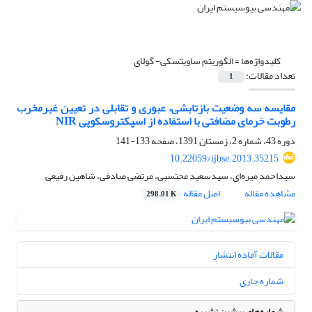
کلیدواژه‌ها =
الگوریتم ساویتسکی- گولای
تعداد مقالات:
1
مقایسه سه وضعیت بازتابشی، عبوری و تقابلی در تعیین غیرمخرب
رطوبت خرمای مضافتی با استفاده از اسپکتروسکوپی NIR
دوره 43، شماره 2، زمستان 1391، صفحه
133-141
10.22059/ijbse.2013.35215
سیداحمد میره‌ای، سیدسعید محتسبی، مرتضی صادقی، شاهین رفیعی
مشاهده مقاله
اصل مقاله
298.01 K
مقالات آماده انتشار
شماره جاری
شماره‌های پیشین نشریه