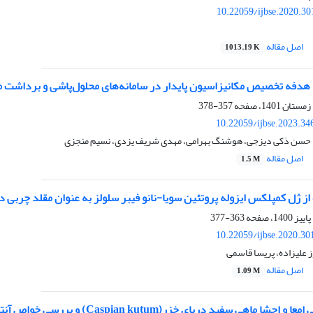
10.22059/ijbse.2020.3
اصل مقاله
1013.19 K
 هدفه تخصیص مکانیزاسیون پایدار در سامانه‌های محلول‌پاشی و برداشت 
357-378
10.22059/ijbse.2023.3
 حسن ذکی دیزجی، هوشنگ بهرامی، مهدی شریف یزدی، نسیم منجزی
اصل مقاله
1.5 M
ز ژل کمپلکس ایزوله پروتئین سویا-نانو فیبر سلولز به عنوان مقلد چربی 
363-377
10.22059/ijbse.2020.3
 علیزاده، پریسا قاسمی
اصل مقاله
1.09 M
سفید دریای خزر(Caspian kutum) و بررسی خواص آنتی اکسیدانی پروتئین هیدرولیز شده