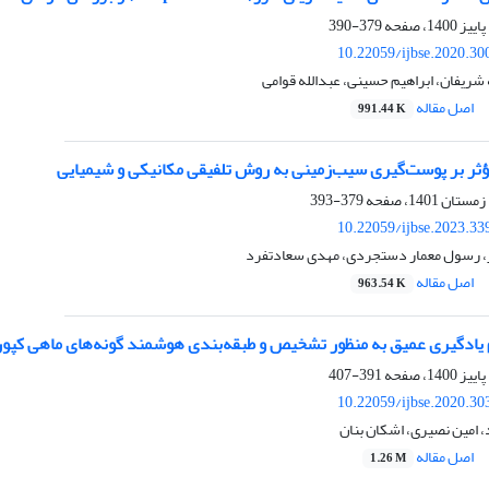
379-390
10.22059/ijbse.2020.3
 شریفان، ابراهیم حسینی، عبدالله قوامی
اصل مقاله
991.44 K
ثر بر پوست‌گیری سیب‌زمینی به روش تلفیقی مکانیکی و شیمیایی
379-393
10.22059/ijbse.2023.3
، رسول معمار دستجردی، مهدی سعادتفرد
اصل مقاله
963.54 K
 یادگیری عمیق به منظور تشخیص و طبقه‌بندی هوشمند گونه‌های ماهی کپور
391-407
10.22059/ijbse.2020.3
، امین نصیری، اشکان بنان
اصل مقاله
1.26 M