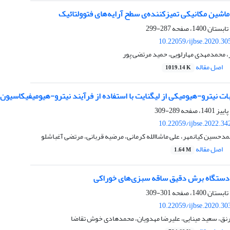
اشین مکانیکی تمیزکننده‌ی سطح آرایه‌های فتوولتائیک
287-299
10.22059/ijbse.2020.3
 محمدمهدی مهارلویی، حمید مرتضی پور
اصل مقاله
1019.14 K
ات نیترو-هیومیکی از لیگنایت با استفاده از فرآیند نیترو-هیومیفیکاسیون
289-309
10.22059/ijbse.2022.3
حسین کیانمهر، علی ماشاالله کرمانی، مرضیه قربانی، مرتضی آغباشلو
اصل مقاله
1.64 M
دستگاه برش دقیق ساقه سبزی‌های خوراکی
301-309
10.22059/ijbse.2020.3
نق، سعید مینایی، علیرضا مهدویان، محمدهادی خوش تقاضا