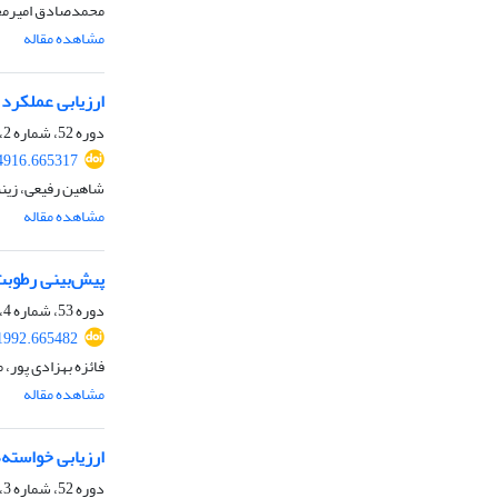
محمدصادق امیرمجا
مشاهده مقاله
ارزیابی عملکرد
دوره 52، شماره 2، تابستان 1400، صفحه
04916.665317
شاهین رفیعی، زینب
مشاهده مقاله
پیش‏‌بینی رطوب
دوره 53، شماره 4، زمستان 1401، صفحه
41992.665482
فائزه بهزادی پور، 
مشاهده مقاله
ارزیابی خواسته
دوره 52، شماره 3، پاییز 1400، صفحه