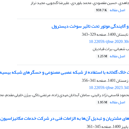
هدی، حسین مقصودی، محمد بلوردی، علیرضا گنجویی، مجید تراز
اصل مقاله
959.7 K
 و آلایندگی موتور تحت تاثیر سوخت دیسترول
329-343
10.22059/ijbse.2020.3
 شعبانی، برات قبادیان
اصل مقاله
1.25 M
ت خاک گلخانه با استفاده از شبکه عصبی مصنوعی و حسگرهای شبکه بی‏سیم
341-356
10.22059/ijbse.2023.3
محمود قاسمی نژاد رائینی، سامان آبدانان مهدی زاده، مرتضی تاکی، بیژن خلیلی مقدم، مح
اصل مقاله
1.95 M
‌های مشتریان و تبدیل آن‌ها به الزامات فنی در شرکت خدمات مکانیزاسیو
345-361