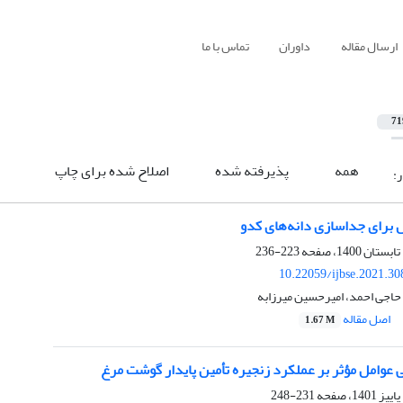
ارسال مقاله
داوران
تماس با ما
71
همه
پذیرفته شده
اصلاح شده برای چاپ
ر:
 برای جداسازی دانه‌های کدو
223-236
10.22059/ijbse.2021.3
حاجی احمد، امیرحسین میرزابه
اصل مقاله
1.67 M
ّی عوامل مؤثر بر عملکرد زنجیره تأمین پایدار گوشت مرغ
231-248