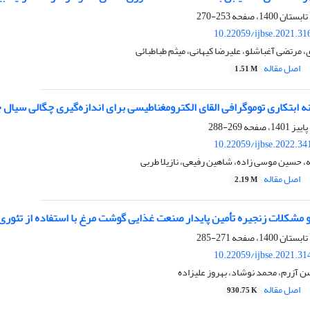
253-270
10.22059/ijbse.2021.3
مرتضی آغباشلو، علیرضا کیهانی، میثم طباطبائی
اصل مقاله
1.51 M
 ابتکاری توموگرافی القای الکترومغناطیسی برای اندازه‌گیری چگالی سیال 
269-288
10.22059/ijbse.2022.3
ه، حسین موسی زاده، شاهین رفیعی، نازیلا طربی
اصل مقاله
2.19 M
 مشکلات زنجیره تأمین پایدار صنعت غذایی گوشت مرغ با استفاده از تئوری 
271-285
10.22059/ijbse.2021.3
 آزرم، محمد نوشاد، بهروز علیزاده
اصل مقاله
930.75 K