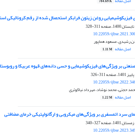
اصل مقاله
784.69 K
ی فیزیکوشیمیایی روغن زیتون فرابکر استحصال شده از رقم کرونائیکی استا
311-328
10.22059/ijbse.2021.3
دن رشیدی، مسعود هماپور
اصل مقاله
1.11 M
صنعتی بر ویژگی‌های فیزیکوشیمایی و حسی دانه‌های قهوه عربیکا و روبوستا
311-326
10.22059/ijbse.2022.3
حمد حجتی، محمد نوشاد، مهرداد نیاکوثری
اصل مقاله
1.22 M
مای سرد اتمسفری بر ویژگی‌های میکروبی و ارگانولپتیکی خرمای مضافتی
327-340
10.22059/ijbse.2023.3