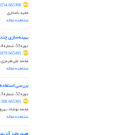
01154.665300
مجید نامداری
مشاهده مقاله
بهینه‌سازی چند
دوره 53، شماره 4، زمستان 1401، صفحه
46979.665495
محمد علی هرمزی،
مشاهده مقاله
بررسی استفاده ا
دوره 52، شماره 3، پاییز 1400، صفحه
01308.665301
محمد نوشاد، بهروز
مشاهده مقاله
هیدرولیز آنزیمی امعا و احشا ماهی 