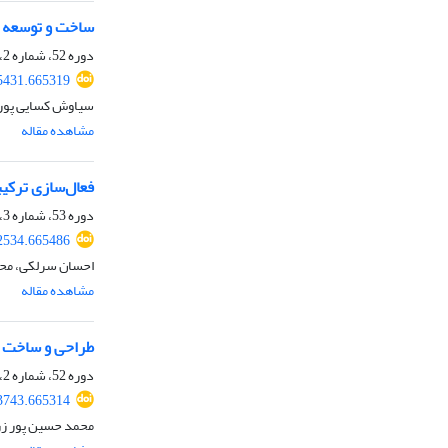
ساخت و توسعه م
دوره 52، شماره 2، تابستان 1400، صفحه
05431.665319
سیاوش کسایی پور،
مشاهده مقاله
فعال‌سازی ترکیب
دوره 53، شماره 3، پاییز 1401، صفحه
42534.665486
احسان سرلکی، محمد
مشاهده مقاله
طراحی و ساخت 
دوره 52، شماره 2، تابستان 1400، صفحه
03743.665314
محمد حسین پور زر