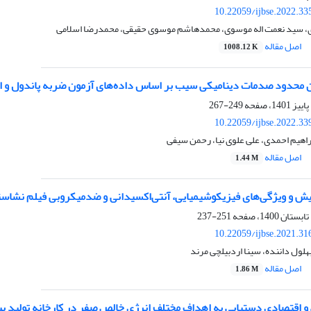
10.22059/ijbse.2022.3
دی، سید نعمت اله موسوی، محمدهاشم موسوی حقیقی، محمدرضا اسلامی
اصل مقاله
1008.12 K
ن محدود صدمات دینامیکی سیب بر اساس داده‌های آزمون ضربه پاندول و ا
249-267
10.22059/ijbse.2022.3
راهیم احمدی، علی علوی نیا، رحمن سیفی
اصل مقاله
1.44 M
ش و ویژگی‌های فیزیکوشیمیایی، آنتی‌اکسیدانی و ضد‌‌میکروبی فیلم نشاست
251-237
10.22059/ijbse.2021.3
هلول داننده، سینا اردبیلچی مرند
اصل مقاله
1.86 M
 اقتصادی دستیابی به اهداف مختلف انرژی خالص صفر در کارخانه تولید بیو