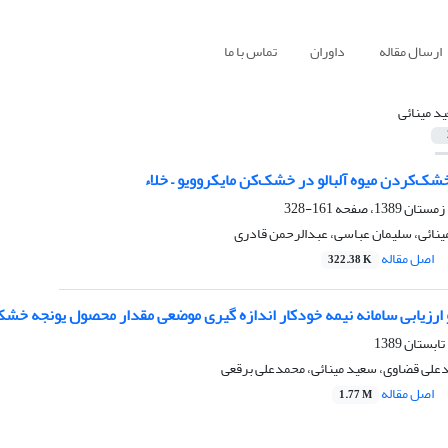
ارسال مقاله
داوران
تماس با ما
د مینائی
ک‌کردن میوه آلبالو در خشک‌کن مایکروویو – خلاء
161-328
ینائی، سلیمان عباسی، عبدالرحمن قادری
اصل مقاله
322.38 K
ارزیابی سامانه نیمه خودکار اندازه گیری موضعی مقدار محصول یونجه خشک
دعلی قضاوی، سعید مینائی، محمدعلی برقعی
اصل مقاله
1.77 M