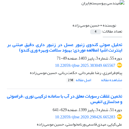
نویسنده =
حسین موسی زاده
تعداد مقالات:
4
تحلیل صوتی کندوی زنبور عسل در زنبور داری دقیق مبتنی بر
اینترنت اشیا (مطالعه موردی: بهبود سلامت وبهره وری کندو)
دوره 55، شماره 3، پاییز 1403، صفحه
49-71
10.22059/ijbse.2025.383049.665567
پیام فرامرزی، رضا علیمردانی، حکمت ربانی، حسین موسی زاده
مشاهده مقاله
اصل مقاله
2 M
تخمین غلظت رسوبات معلق در آب با سامانه ترکیبی نوری – فراصوتی
و مدلسازی انفیس
دوره 51، شماره 3، پاییز 1399، صفحه
629-641
10.22059/ijbse.2020.298426.665283
علی کیاپی، مهدی قاسمی ورنامخواستی، حسین موسی زاده