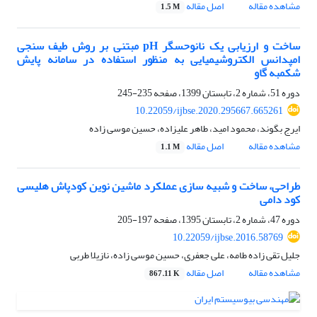
مشاهده مقاله
اصل مقاله
1.5 M
ساخت و ارزیابی یک نانوحسگر pH مبتنی بر روش طیف سنجی
امپدانس الکتروشیمیایی به منظور استفاده در سامانه پایش
شکمبه گاو
دوره 51، شماره 2، تابستان 1399، صفحه
235-245
10.22059/ijbse.2020.295667.665261
ایرج بگوند، محمود امید، طاهر علیزاده، حسین موسی زاده
مشاهده مقاله
اصل مقاله
1.1 M
طراحی، ساخت و شبیه‏ سازی عملکرد ماشین نوین کودپاش هلیسی
کود دامی
دوره 47، شماره 2، تابستان 1395، صفحه
197-205
10.22059/ijbse.2016.58769
جلیل تقی زاده طامه، علی جعفری، حسین موسی زاده، نازیلا طربی
مشاهده مقاله
اصل مقاله
867.11 K