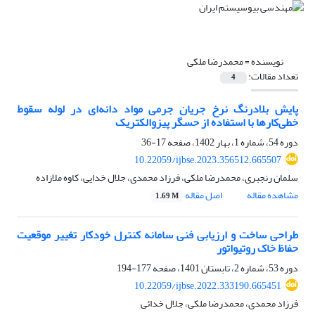
نویسنده =
محمدرضا ملکی
تعداد مقالات:
4
پایش بلادرنگ نرخ جریان جرمی مواد دانه‌ای در لوله سقوط
خطی‌کارها با استفاده از حسگر پیزوالکتریک
دوره 54، شماره 1، بهار 1402، صفحه
17-36
10.22059/ijbse.2023.356512.665507
سلمان رنجبری، محمدرضا ملکی، فرزاد محمدی، جلال خدایی، کاوه ملازاده
مشاهده مقاله
اصل مقاله
1.69 M
طراحی ساخت و ارزیابی فنی سامانه کنترل خودکار تغییر موقعیت
حفاظ خاک روتیواتور
دوره 53، شماره 2، تابستان 1401، صفحه
177-194
10.22059/ijbse.2022.333190.665451
فرزاد محمدی، محمدرضا ملکی، جلال خدائی