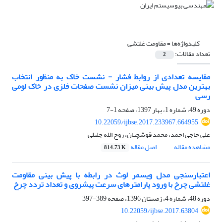
کلیدواژه‌ها =
مقاومت غلتشی
تعداد مقالات:
2
مقایسه تعدادی از روابط فشار - نشست خاک‌ به منظور انتخاب
بهترین مدل پیش بینی میزان نشست صفحات فلزی در خاک لومی
رسی
دوره 49، شماره 1، بهار 1397، صفحه
1-7
10.22059/ijbse.2017.233967.664955
علی حاجی احمد، محمد قوشچیان، روح الله جلیلی
مشاهده مقاله
اصل مقاله
814.73 K
اعتبارسنجی مدل ویسمر لوث در رابطه با پیش بینی مقاومت
غلتشی چرخ با ورود پارامترهای سرعت پیشروی و تعداد تردد چرخ
دوره 48، شماره 4، زمستان 1396، صفحه
389-397
10.22059/ijbse.2017.63804