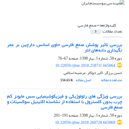
کلیدواژه‌ها =
صمغ فارسی
تعداد مقالات:
3
بررسی تاثیر پوشش صمغ فارسی حاوی اسانس دارچین بر عمر
نگهداری دانه‌های انار
دوره 50، شماره 1، بهار 1398، صفحه
67-76
10.22059/ijbse.2018.258711.665064
حسن برزگر، اکبر جوکار، مرضیه اسلامی
مشاهده مقاله
اصل مقاله
556.65 K
بررسی ویژگی های رئولوژیکی و فیزیکوشیمیایی سس مایونز کم
چرب بدون کلسترول با استفاده از نشاسته اکتینیل سوکسینات و
صمغ فارسی
دوره 50، شماره 1، بهار 1398، صفحه
191-201
10.22059/ijbse.2018.260728.665069