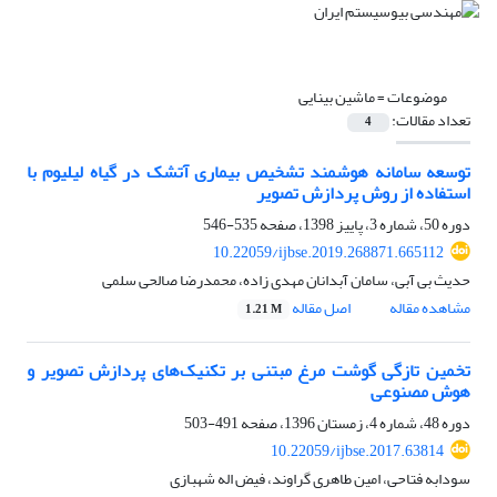
موضوعات =
ماشین بینایی
تعداد مقالات:
4
توسعه سامانه هوشمند تشخیص بیماری آتشک در گیاه لیلیوم با
استفاده از روش پردازش تصویر
دوره 50، شماره 3، پاییز 1398، صفحه
535-546
10.22059/ijbse.2019.268871.665112
حدیث بی آبی، سامان آبدانان مهدی زاده، محمدرضا صالحی سلمی
مشاهده مقاله
اصل مقاله
1.21 M
تخمین تازگی گوشت مرغ مبتنی بر تکنیک‌های پردازش تصویر و
هوش مصنوعی
دوره 48، شماره 4، زمستان 1396، صفحه
491-503
10.22059/ijbse.2017.63814
سودابه فتاحی، امین طاهری گراوند، فیض اله شهبازی