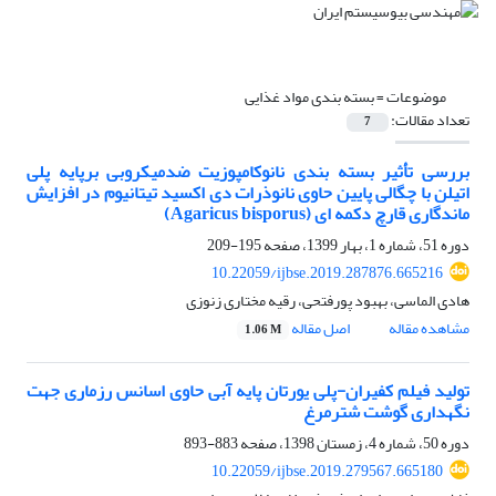
موضوعات =
بسته بندی مواد غذایی
تعداد مقالات:
7
بررسی تأثیر بسته بندی نانوکامپوزیت ضدمیکروبی برپایه پلی
اتیلن با چگالی پایین حاوی نانوذرات دی اکسید تیتانیوم در افزایش
ماندگاری قارچ دکمه ای (Agaricus bisporus)
دوره 51، شماره 1، بهار 1399، صفحه
195-209
10.22059/ijbse.2019.287876.665216
هادی الماسی، بهبود پورفتحی، رقیه مختاری زنوزی
مشاهده مقاله
اصل مقاله
1.06 M
تولید فیلم کفیران-پلی یورتان پایه آبی حاوی اسانس رزماری جهت
نگهداری گوشت شترمرغ
دوره 50، شماره 4، زمستان 1398، صفحه
883-893
10.22059/ijbse.2019.279567.665180