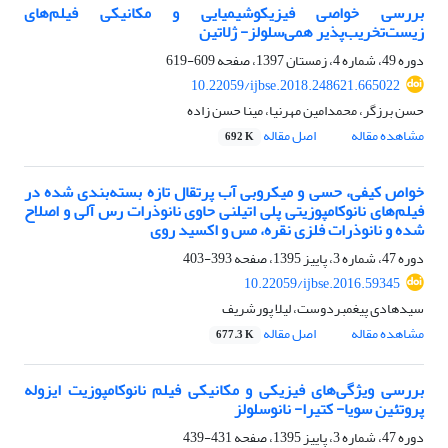
بررسی خواصی فیزیکوشیمیایی و مکانیکی فیلم‌های
زیست‌تخریب‌پذیر همی‌سلولز- ژلاتین
دوره 49، شماره 4، زمستان 1397، صفحه
609-619
10.22059/ijbse.2018.248621.665022
حسن برزگر، محمدامین مهرنیا، مینا حسن زاده
مشاهده مقاله
اصل مقاله
692 K
خواص کیفی، حسی و میکروبی آب پرتقال تازه بسته‌بندی شده در
فیلم‌های نانوکامپوزیتی پلی اتیلنی حاوی نانوذرات رس آلی و اصلاح
شده و نانوذرات فلزی نقره، مس و اکسید روی
دوره 47، شماره 3، پاییز 1395، صفحه
393-403
10.22059/ijbse.2016.59345
سیدهادی پیغمبردوست، لیلا پورشریف
مشاهده مقاله
اصل مقاله
677.3 K
بررسی ویژگی‌های فیزیکی و مکانیکی فیلم نانوکامپوزیت ایزوله
پروتئین سویا- کتیرا- نانوسلولز
دوره 47، شماره 3، پاییز 1395، صفحه
431-439