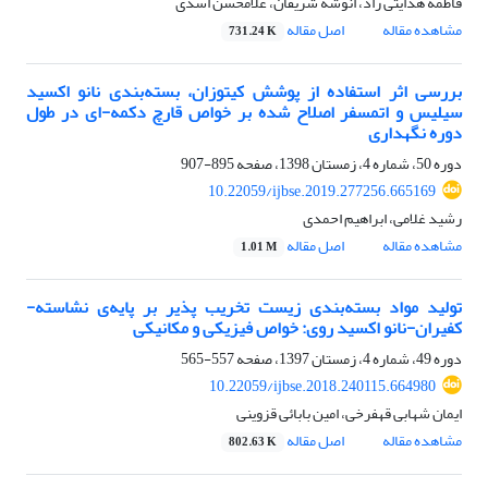
فاطمه هدایتی راد، انوشه شریفان، غلامحسن اسدی
مشاهده مقاله
اصل مقاله
731.24 K
بررسی اثر استفاده از پوشش کیتوزان، بسته‌بندی نانو اکسید
سیلیس و اتمسفر اصلاح شده بر خواص قارچ دکمه-ای در طول
دوره نگهداری
دوره 50، شماره 4، زمستان 1398، صفحه
895-907
10.22059/ijbse.2019.277256.665169
رشید غلامی، ابراهیم احمدی
مشاهده مقاله
اصل مقاله
1.01 M
تولید مواد بسته‌بندی زیست تخریب پذیر بر پایه‌ی نشاسته-
کفیران-نانو اکسید روی: خواص فیزیکی و مکانیکی
دوره 49، شماره 4، زمستان 1397، صفحه
557-565
10.22059/ijbse.2018.240115.664980
ایمان شهابی قهفرخی، امین بابائی قزوینی
مشاهده مقاله
اصل مقاله
802.63 K