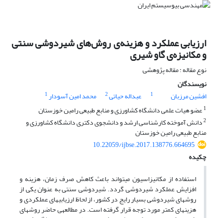
ارزیابی عملکرد و هزینه‌ی روش‌های شیردوشی سنتی
و مکانیزه‌‌ی گاو شیری
نوع مقاله : مقاله پژوهشی
نویسندگان
1
2
1
افشین مرزبان
عبداله حیاتی
محمد امین آسودار
1
عضو هیات علمی دانشگاه کشاورزی و منابع طبیعی رامین خوزستان
2
دانش آموخته کارشناسی ارشد و دانشجوی دکتری دانشگاه کشاورزی و
منابع طبیعی رامین خوزستان
10.22059/ijbse.2017.138776.664695
چکیده
استفاده از مکانیزاسیون می­تواند باعث کاهش صرف زمان، هزینه و
افزایش عملکرد شیردوشی گردد. شیردوشی سنتی به عنوان یکی از
روش­های شیردوشی بسیار رایج در کشور، از لحاظ ارزیابی­های عملکردی و
هزینه­ای کمتر مورد توجه قرار گرفته است. در مطالعه­ی حاضر روش­های