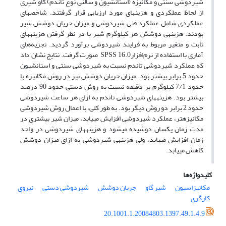
شیردوشی سنتی و مکانیزه­ (استانشیون و سالنی نوع تاندم) گاو شیری
از لحاظ عملکردی و هزینه­ای مورد ارزیابی قرار گرفتند. شاخص­های
عملکردی شامل عملکرد فنی شیردوشی و میزان جریان دوشش شیر
بودند. هزینه­ی دوشش هر کیلوگرم شیر با در نظر گرفتن هزینه­های
ثابت و متغیر مربوط به فرایند شیردوشی برآورد گردید. تجزیه‌های
آماری‌ با استفاده ‌از نرم‌افزارSPSS 16.0 صورت گرفت. نتایج نشان داد
که عملکرد شیردوشی تاندم نسبت به شیردوشی سنتی و استانشیون
حدود 5 برابر بیشتر بود. میزان جریان دوشش نیز در روش مکانیزه با
حدود 7/1 کیلوگرم بر دقیقه نسبت به روش دستی حدود 90 درصد
بیشتر بود. هزینه­های شیردوشی تاندم به ازای هر ساعت شیردوشی
حدود 2 برابر دو روش دیگر بود. به طور کلی، با اعمال روش شیردوشی
مکانیزه­تر، عملکرد شیردوشی افزایش می­یابد، میزان شیر بیشتری در
مدت زمان یکسان دوشیده می­شود و هزینه­های شیردوشی در واحد
زمان افزایش می­یابد، ولی هزینه­ی شیردوشی به ازای میزان دوشش
کاهش می­یابد.
کلیدواژه‌ها
مکانیزاسیون
شیر گاو
جریان دوشش
شیردوشی دستی
نیروی
کارگری
20.1001.1.20084803.1397.49.1.4.9