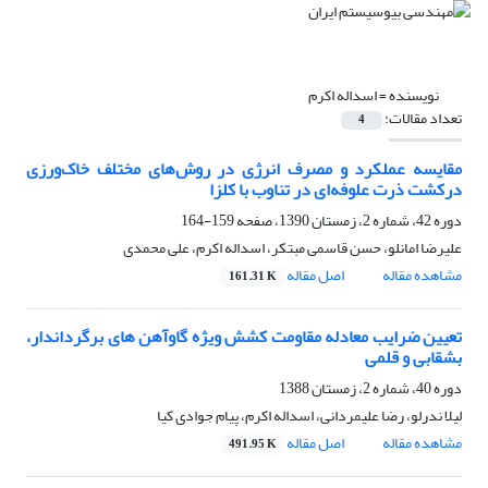
نویسنده =
اسداله اکرم
تعداد مقالات:
4
مقایسه عملکرد و مصرف انرژی در روش‌های مختلف خاک‌ورزی
درکشت ذرت علوفه‌ای در تناوب با کلزا
دوره 42، شماره 2، زمستان 1390، صفحه
159-164
علیرضا امانلو، حسن قاسمی مبتکر، اسداله اکرم، علی محمدی
مشاهده مقاله
اصل مقاله
161.31 K
تعیین ضرایب معادله مقاومت کشش ویژه گاوآهن های برگرداندار،
بشقابی و قلمی
دوره 40، شماره 2، زمستان 1388
لیلا ندرلو، رضا علیمردانی، اسداله اکرم، پیام جوادی کیا
مشاهده مقاله
اصل مقاله
491.95 K