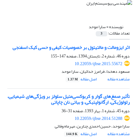
نویسنده =
سارا موحد
تعداد مقالات:
3
اثر ایزومالت و مالتیتول بر خصوصیات کیفی و حسی کیک اسفنجی
دوره 46، شماره 2، تابستان 1394، صفحه
147-155
10.22059/ijbse.2015.55672
مسعود دهخدا، فرامرز خدائیان، سارا موحد
مشاهده مقاله
اصل مقاله
1.37 M
تأثیر صمغ‌های گوار و کربوکسی‌متیل سلولز بر ویژگی‌های شیمیایی،
رئولوژیکی، ارگانولپتیکی، و بیاتی نان چاپاتی
دوره 45، شماره 1، بهار 1393، صفحه
31-36
10.22059/ijbse.2014.51288
سارا موحد، حسین احمدی چناربن، مهرماه وفائی
مشاهده مقاله
اصل مقاله
144.9 K