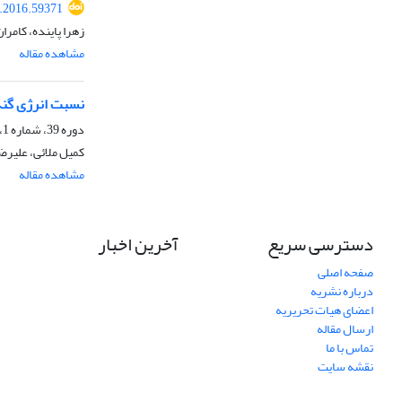
e.2016.59371
زهرا پاینده، کامرا
مشاهده مقاله
نسبت انرژی گند
دوره 39، شماره 1، زمستان 1387
کمیل ملائی، علیرض
مشاهده مقاله
دسترسی سریع
آخرین اخبار
صفحه اصلی
درباره نشریه
اعضای هیات تحریریه
ارسال مقاله
تماس با ما
نقشه سایت