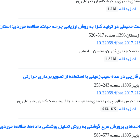
عدی حیدری رز دره، کامران خیرعلی پور
اصل مقاله
1.2 M
ت محیطی در تولید کلزا به روش ارزیابی چرخه حیات، مطالعه موردی: استان
517-526
10.22059/ijbse.2017.2
ر، حمید جعفری ثمرین، محسن سلیمانی
اصل مقاله
1.32 M
ارچی در غده سیب‌زمینی با استفاده از تصویربرداری حرارتی
243-253
10.22059/ijbse.2017.2
 مدرس مطلق، پرویز احمدی مقدم، سعید جلالی هنرمند، کامران خیر علی پور
اصل مقاله
913.16 K
احدهای پرورش مرغ گوشتی به روش تحلیل پوششی داده‌ها، مطالعه موردی:
577-585