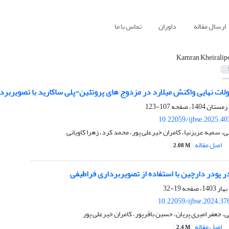
ارسال مقاله
داوران
تماس با ما
Kamran Kheiralip
لات نهایی واکنش میلارد در مزدوج های پروتئین-پلی ساکارید با تصویربرد
107-123
10.22059/ijbse.2025.4
سمیه عزیزنیا، کامران خیرعلی پور، محمد کرد، زهرا کاویانی
اصل مقاله
2.08 M
 پودر دارچین با استفاده از تصویربرداری فراطیفی
19-32
10.22059/ijbse.2024.3
عفر امیری پریان، حسین باقرپور، کامران خیرعلی پور
اصل مقاله
2.4 M