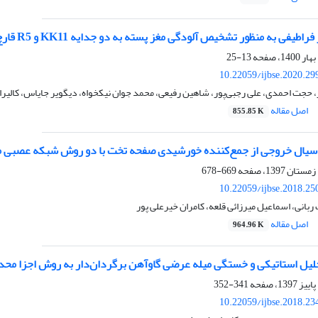
 به منظور تشخیص آلودگی مغز پسته به دو جدایه KK11 و R5 قارچ Aspergillus flavus
13-25
10.22059/ijbse.2020.2
، حجت احمدی، علی رجبی‌پور، شاهین رفیعی، محمد جوان نیکخواه، دیگویر جایاس، کالیرا
اصل مقاله
855.85 K
خروجی از جمع‌کننده خورشیدی صفحه تخت با دو روش شبکه عصبی مصنوعی (ANN) و تخمین گر بردار پش
669-678
10.22059/ijbse.2018.2
ربانی، اسماعیل میرزائی قلعه، کامران خیرعلی پور
اصل مقاله
964.96 K
یل استاتیکی و خستگی میله عرضی گاوآهن برگردان‌دار به روش اجزا محدود (
341-352
10.22059/ijbse.2018.2