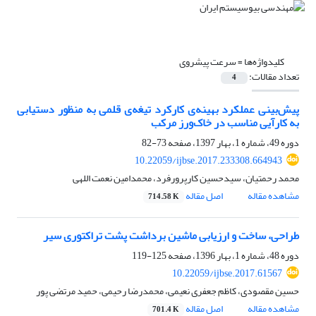
کلیدواژه‌ها =
سرعت پیشروی
تعداد مقالات:
4
پیش‌بینی عملکرد بهینه‌ی کارکرد تیغه‌ی قلمی به منظور دستیابی
به کارآیی مناسب در خاک‌ورز مرکب
دوره 49، شماره 1، بهار 1397، صفحه
73-82
10.22059/ijbse.2017.233308.664943
محمد رحمتیان، سیدحسین کارپرورفرد، محمدامین نعمت اللهی
مشاهده مقاله
اصل مقاله
714.58 K
طراحی، ساخت و ارزیابی ماشین برداشت‌ پشت تراکتوری سیر
دوره 48، شماره 1، بهار 1396، صفحه
125-119
10.22059/ijbse.2017.61567
حسین مقصودی، کاظم جعفری نعیمی، محمدرضا رحیمی، حمید مرتضی پور
مشاهده مقاله
اصل مقاله
701.4 K