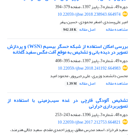
دوره 49، شماره 3، پاییز 1397، صفحه
379-394
10.22059/ijbse.2018.238943.664974
امیر علی‌پسندی، اصغر محمودی، حسین بهفر
مشاهده مقاله
اصل مقاله
942.18 K
بررسی امکان استفاده از شبکه حسگر بیسیم (WSN) و پردازش
تصویر در دیده بانی و تشخیص به موقع آفت مگس سفید گلخانه
دوره 49، شماره 3، پاییز 1397، صفحه
395-408
10.22059/ijbse.2018.241192.664983
محسن دانشمند وزیری، علی رجبی‌پور، محمود امید
مشاهده مقاله
اصل مقاله
1.39 M
تشخیص آلودگی قارچی در غده سیب‌زمینی با استفاده از
تصویربرداری حرارتی
دوره 48، شماره 3، پاییز 1396، صفحه
243-253
10.22059/ijbse.2017.212753.664821
سعید فرخزاد، اسعد مدرس مطلق، پرویز احمدی مقدم، سعید جلالی هنرمند،