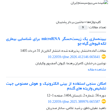
کلیدواژه‌ها =
ماشین بردار پشتیبان
تعداد مقالات:
9
بهینه‌سازی یک زیست‌حسگر microRNA برای شناسایی بیماری
لکه قهوه‌ای گیاه جو
مقالات آماده انتشار، پذیرفته شده، انتشار آنلاین از
31 خرداد 1405
10.22059/ijbse.2026.412146.665641
نوشین درخشان، کامران رهنما، کیوان آصف‌پور وکیلیان
مشاهده مقاله
امکان سنجی استفاده از بینی الکترونیک و هوش مصنوعی جهت
تشخیص واریته های گندم
دوره 56، شماره 2، تابستان 1404، صفحه
1-12
10.22059/ijbse.2025.389976.665587
ناهید عقیلی ناطق، رشید غلامی، ساناز صدریان