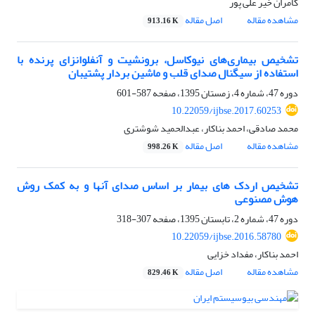
کامران خیر علی پور
مشاهده مقاله
اصل مقاله
913.16 K
تشخیص بیماری‌های نیوکاسل، برونشیت و آنفلوانزای پرنده با
استفاده از سیگنال صدای قلب و ماشین بردار پشتیبان
دوره 47، شماره 4، زمستان 1395، صفحه
587-601
10.22059/ijbse.2017.60253
محمد صادقی، احمد بناکار، عبدالحمید شوشتری
مشاهده مقاله
اصل مقاله
998.26 K
تشخیص اردک های بیمار بر اساس صدای آنها و به کمک روش
هوش مصنوعی
دوره 47، شماره 2، تابستان 1395، صفحه
307-318
10.22059/ijbse.2016.58780
احمد بناکار، مفداد خزایی
مشاهده مقاله
اصل مقاله
829.46 K