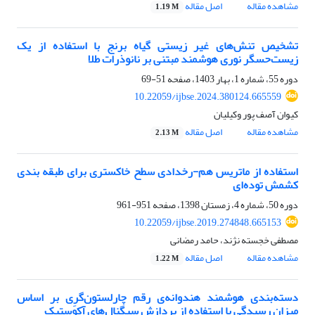
مشاهده مقاله
اصل مقاله
1.19 M
تشخیص تنش‌های غیر زیستی گیاه برنج با استفاده از یک
زیست‌حسگر نوری هوشمند مبتنی بر نانوذرات طلا
دوره 55، شماره 1، بهار 1403، صفحه
51-69
10.22059/ijbse.2024.380124.665559
کیوان آصف پور وکیلیان
مشاهده مقاله
اصل مقاله
2.13 M
استفاده از ماتریس هم-رخدادی سطح خاکستری برای طبقه بندی
کشمش توده‌ای‌
دوره 50، شماره 4، زمستان 1398، صفحه
951-961
10.22059/ijbse.2019.274848.665153
مصطفی خجسته نژند، حامد رمضانی
مشاهده مقاله
اصل مقاله
1.22 M
دسته‌بندی هوشمند هندوانه‌ی رقم چارلستون‌گرِی بر اساس
میزان رسیدگی با استفاده از پردازش سیگنال‌های آکوستیک