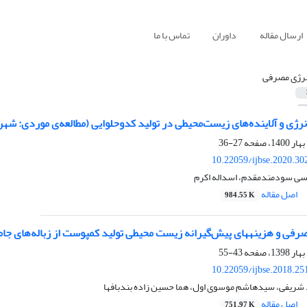
ارسال مقاله
داوران
تماس با ما
نرژی مصرفی
ژی و آلاینده‌های زیست‌محیطی در تولید کدوحلوایی (مطالعه‌ی موردی: شه
27-36
10.22059/ijbse.2020.3
ی سودمندمقدم، اسداله اکرم
اصل مقاله
984.55 K
مصرفی و هزینههای پیش‌گیرانه زیست محیطی تولید کمپوست از زباله‌های
43-55
10.22059/ijbse.2018.2
مد شریفی، سیدهاشم موسوی اول، هما حسین زاده بندبافها
اصل مقاله
751.97 K