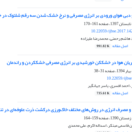
و دبی هوای ورودی بر انرژی مصرفی و نرخ خشک شدن سه رقم شلتوک در
161-170
10.22059/ijbse.2017.1
د هاشم رحمتی، محمدرضا علیزاده
اصل مقاله
991.82 K
ریان هوا در خشک‏کن خورشیدی بر انرژی مصرفی خشک‏کردن و راندمان
31-38
10.22059/ijbs
، احمد افسری، یاسر جهانگیر
اصل مقاله
735.61 K
و مصرف انرژی در روش‌های مختلف خاک‌ورزی درکشت ذرت علوفه‌ای در تناو
159-164
ن قاسمی مبتکر، اسداله اکرم، علی محمدی