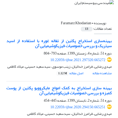
نویسنده =
Faramarz Khodaeian
تعداد مقالات:
13
بهینه‌سازی استخراج پکتین از تفاله غوره با استفاده از اسید
سیتریک و بررسی خصوصیات فیزیکوشیمیایی آن
دوره 51، شماره 4، زمستان 1399، صفحه
793-804
10.22059/ijbse.2021.297320.665272
مهدی رضایی، فرامرز خدائیان، زینب موسوی، سیدسعید حسینی، میلاد کاظمی
مشاهده مقاله
اصل مقاله
1.12 M
بهینه سازی استخراج به کمک امواج مایکروویو پکتین از پوست
کمبزه و بررسی خصوصیات فیزیکوشیمیایی آن
دوره 51، شماره 2، تابستان 1399، صفحه
445-454
10.22059/ijbse.2020.294150.665251
مهدی رضایی، فرامرز خدائیان، سیدسعید حسینی، میلاد کاظمی