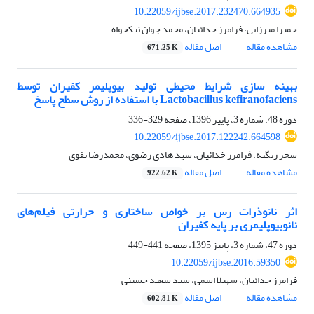
10.22059/ijbse.2017.232470.664935
حمیرا میرزایی، فرامرز خدائیان، محمد جوان نیکخواه
مشاهده مقاله
اصل مقاله
671.25 K
بهینه سازی شرایط محیطی تولید بیوپلیمر کفیران توسط
Lactobacillus kefiranofaciens با استفاده از روش سطح پاسخ
دوره 48، شماره 3، پاییز 1396، صفحه
329-336
10.22059/ijbse.2017.122242.664598
سحر زنگنه، فرامرز خدائیان، سید هادی رضوی، محمدرضا نقوی
مشاهده مقاله
اصل مقاله
922.62 K
اثر نانوذرات رس بر خواص ساختاری و حرارتی فیلم‌های
نانوبیوپلیمری بر پایه کفیران
دوره 47، شماره 3، پاییز 1395، صفحه
441-449
10.22059/ijbse.2016.59350
فرامرز خدائیان، سهیلا اسمی، سید سعید حسینی
مشاهده مقاله
اصل مقاله
602.81 K