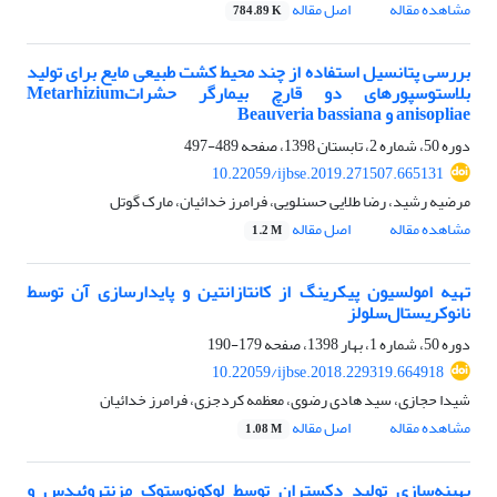
مشاهده مقاله
اصل مقاله
784.89 K
بررسی پتانسیل استفاده از چند محیط کشت‌ طبیعی مایع برای تولید
بلاستوسپور‌‌‌‌های دو قارچ بیمارگر حشراتMetarhizium
anisopliae و Beauveria bassiana
دوره 50، شماره 2، تابستان 1398، صفحه
489-497
10.22059/ijbse.2019.271507.665131
مرضیه رشید، رضا طلایی حسنلویی، فرامرز خدائیان، مارک گوتل
مشاهده مقاله
اصل مقاله
1.2 M
تهیه امولسیون پیکرینگ از کانتازانتین و پایدارسازی آن توسط
نانوکریستال‌سلولز
دوره 50، شماره 1، بهار 1398، صفحه
179-190
10.22059/ijbse.2018.229319.664918
شیدا حجازی، سید هادی رضوی، معظمه کردجزی، فرامرز خدائیان
مشاهده مقاله
اصل مقاله
1.08 M
بهینه‌سازی تولید دکستران توسط لوکونوستوک مزنتروئیدس و