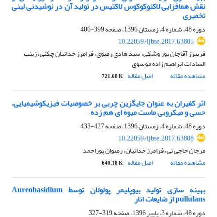
نقش هم‎افزایی لاکتوکوکوس لاکتیس در تولید آن در نوشیدنی لبنی
تخمیری
دوره 48، شماره 4، زمستان 1396، صفحه
399-406
10.22059/ijbse.2017.63805
فریبرز آقاجان پور وشکی، سید هادی رضوی، فرامرز خدائیان چگنی، زینب
السادات ابراهیم زاده موسوی
مشاهده مقاله
اصل مقاله
721.68 K
اثر کفیران به عنوان جایگزین چربی بر خصوصیات فیزیکوشیمیایی،
حسی و میکروبی ماست میوه ای هم زده
دوره 48، شماره 4، زمستان 1396، صفحه
427-433
10.22059/ijbse.2017.63808
مرجان حاجی ئی، فرامرز خدائیان، رضوان پوراحمد
مشاهده مقاله
اصل مقاله
640.18 K
بهینه سازی تولید بیوپلیمر پولولان توسط Aureobasidium
pullulans از ضایعات انار
دوره 48، شماره 3، پاییز 1396، صفحه
319-327