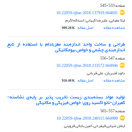
صفحه
533-545
10.22059/ijbse.2018.137919.664691
لیلا عقبایی، علیرضا کیهانی، اسداله اکرم
مشاهده مقاله
اصل مقاله
900.28 K
طراحی و ساخت واحد ‌اندازه‌بند مغزبادام با استفاده از تابع
اندازه‌بندی چشمی و خواص بیومکانیکی
صفحه
547-556
10.22059/ijbse.2018.233572.664946
داود قنبریان، علی قربانی
مشاهده مقاله
اصل مقاله
926.48 K
تولید مواد بسته‌بندی زیست تخریب پذیر بر پایه‌ی نشاسته-
کفیران-نانو اکسید روی: خواص فیزیکی و مکانیکی
صفحه
557-565
10.22059/ijbse.2018.240115.664980
ایمان شهابی قهفرخی، امین بابائی قزوینی