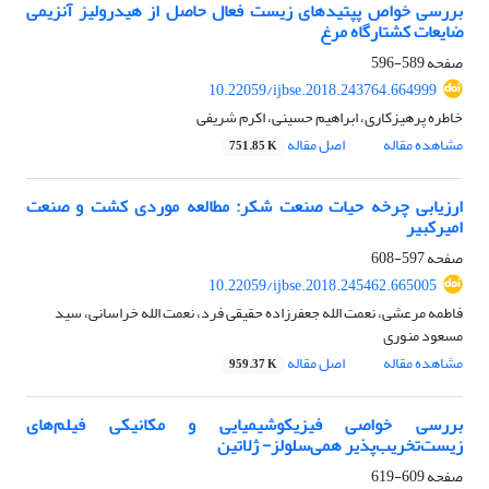
بررسی خواص پپتیدهای زیست فعال حاصل از هیدرولیز آنزیمی
ضایعات کشتارگاه مرغ
صفحه
589-596
10.22059/ijbse.2018.243764.664999
خاطره پرهیزکاری، ابراهیم حسینی، اکرم شریفی
مشاهده مقاله
اصل مقاله
751.85 K
ارزیابی چرخه حیات صنعت شکر: مطالعه موردی کشت و صنعت
امیرکبیر
صفحه
597-608
10.22059/ijbse.2018.245462.665005
فاطمه مرعشی، نعمت الله جعفرزاده حقیقی فرد، نعمت الله خراسانی، سید
مسعود منوری
مشاهده مقاله
اصل مقاله
959.37 K
بررسی خواصی فیزیکوشیمیایی و مکانیکی فیلم‌های
زیست‌تخریب‌پذیر همی‌سلولز- ژلاتین
صفحه
609-619