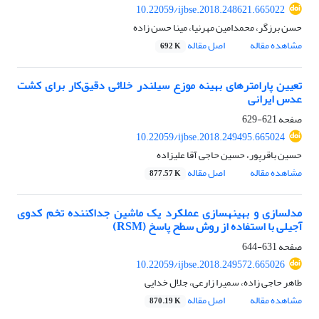
10.22059/ijbse.2018.248621.665022
حسن برزگر، محمدامین مهرنیا، مینا حسن زاده
مشاهده مقاله
اصل مقاله
692 K
تعیین پارامترهای بهینه موزع سیلندر خلائی دقیق‌کار برای کشت
عدس ایرانی
صفحه
621-629
10.22059/ijbse.2018.249495.665024
حسین باقرپور، حسین حاجی آقا علیزاده
مشاهده مقاله
اصل مقاله
877.57 K
مدل‏سازی و ‏بهینه‏سازی عملکرد یک ماشین جدا‏کننده تخم کدوی
آجیلی با استفاده از روش سطح پاسخ (RSM)
صفحه
631-644
10.22059/ijbse.2018.249572.665026
طاهر حاجی زاده، سمیرا زارعی، جلال خدایی
مشاهده مقاله
اصل مقاله
870.19 K