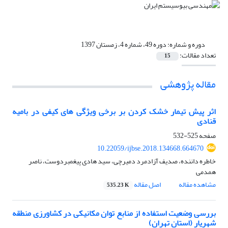
دوره و شماره:
دوره 49، شماره 4، زمستان 1397
تعداد مقالات:
15
مقاله پژوهشی
اثر پیش تیمار خشک کردن بر برخی ویژگی های کیفی در بامیه
قنادی
صفحه
525-532
10.22059/ijbse.2018.134668.664670
خاطره داننده، صدیف آزادمرد دمیرچی، سید هادی پیغمبردوست، ناصر
همدمی
مشاهده مقاله
اصل مقاله
535.23 K
بررسی وضعیت استفاده از منابع توان مکانیکی در کشاورزی منطقه
شهریار (استان تهران)