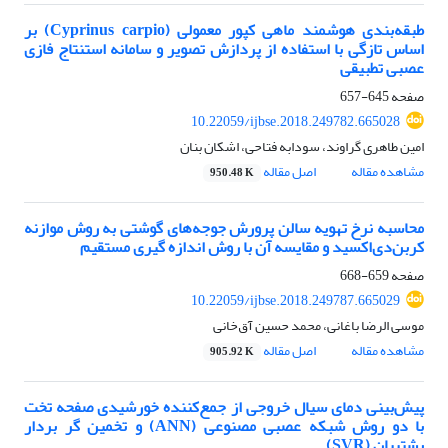
طبقه‌بندی هوشمند ماهی کپور معمولی (Cyprinus carpio) بر
اساس تازگی با استفاده از پردازش تصویر و سامانه استنتاج فازی
عصبی تطبیقی
صفحه
645-657
10.22059/ijbse.2018.249782.665028
امین طاهری گراوند، سودابه فتاحی، اشکان بنان
مشاهده مقاله
اصل مقاله
950.48 K
محاسبه نرخ تهویه سالن پرورش جوجه‌های گوشتی به روش موازنه
کربن‌دی‌اکسید و مقایسه آن با روش اندازه گیری مستقیم
صفحه
659-668
10.22059/ijbse.2018.249787.665029
موسی الرضا باغانی، محمد حسین آق‌خانی
مشاهده مقاله
اصل مقاله
905.92 K
پیش‌بینی دمای سیال خروجی از جمع‌کننده خورشیدی صفحه تخت
با دو روش شبکه عصبی مصنوعی (ANN) و تخمین گر بردار
پشتیبان (SVR)