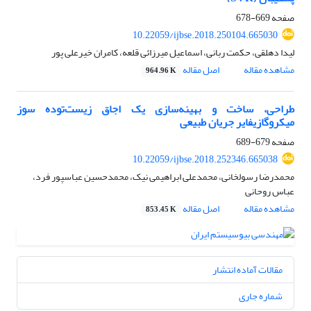
صفحه
669-678
10.22059/ijbse.2018.250104.665030
لیدا دهلقی، حکمت ربانی، اسماعیل میرزائی قلعه، کامران خیرعلی پور
مشاهده مقاله
اصل مقاله
964.96 K
طراحی، ساخت و بهینه‌سازی یک اجاق زیست‌توده سوز
میکروگازیفایر جریان طبیعی
صفحه
679-689
10.22059/ijbse.2018.252346.665038
محمدرضا رسولخانی، محمدعلی ابراهیمی نیک، محمدحسین عباسپور فرد،
عباس روحانی
مشاهده مقاله
اصل مقاله
853.45 K
مقالات آماده انتشار
شماره جاری