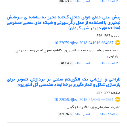
مشاهده مقاله
اصل مقاله
802.63 K
پیش بینی دمای هوای داخل گلخانه مجهز به سامانه ی سرمایش
تبخیری با استفاده از مدل رگرسیونی و شبکه های عصبی مصنوعی
(مطالعه موردی در شهر کرمان)
صفحه
567-576
10.22059/ijbse.2018.241916.664987
محمد حسین شجاعی، حمید مرتضی پور، کاظم جعفری نعیمی، محمدمهدی
مهارلویی
مشاهده مقاله
اصل مقاله
613.4 K
طراحی و ارزیابی یک الگوریتم مبتنی بر پردازش تصویر برای
بازسازی شکل و اندازه‌‌گیری برخط ابعاد هندسی گل آنتوریوم
صفحه
577-587
10.22059/ijbse.2018.243069.664994
علیرضا سلیمانی پور، غلامرضا چگینی
مشاهده مقاله
اصل مقاله
871.26 K