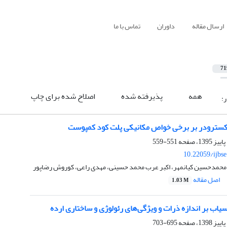
ارسال مقاله
داوران
تماس با ما
71
همه
پذیرفته شده
اصلاح شده برای چاپ
ر:
 اکسترودر بر برخی خواص مکانیکی پلت کود کمپوست
551-559
10.22059/ijbs
 محمدحسین کیانمهر، اکبر عرب محمد حسینی، مهدی راعی، کوروش رضاپور
اصل مقاله
1.03 M
آسیاب بر اندازه ذرات و ویژگی‌های رئولوژی و ساختاری ارده
695-703