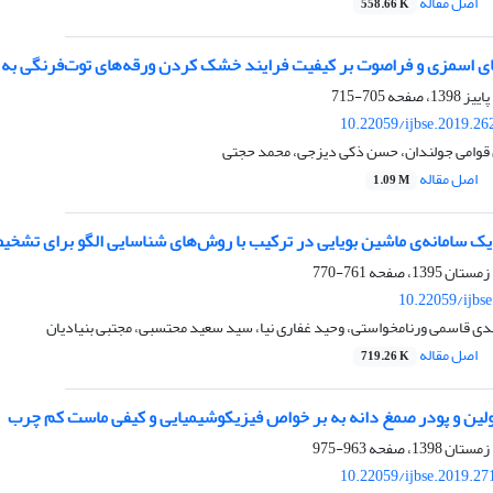
اصل مقاله
558.66 K
ای اسمزی و فراصوت بر کیفیت فرایند خشک کردن ورقه‌های توت‌فرنگی ب
705-715
10.22059/ijbse.2019.2
قوامی جولندان، حسن ذکی دیزجی، محمد حجتی
اصل مقاله
1.09 M
ک سامانه‌ی ماشین بویایی در ترکیب با روش‌های شناسایی الگو برای تشخی
761-770
10.22059/ijbs
دی قاسمی ورنامخواستی، وحید غفاری نیا، سید سعید محتسبی، مجتبی بنیادیان
اصل مقاله
719.26 K
نولین و پودر صمغ دانه به بر خواص فیزیکوشیمیایی و کیفی ماست کم چرب
963-975
10.22059/ijbse.2019.2