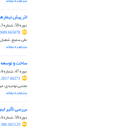
مشاهده مقاله
اثر پیش تیماره
دوره 50، شماره 3، پاییز 1398، صفحه
62689.665078
علی سمیع، شعبان 
مشاهده مقاله
ساخت و توسعه ی
دوره 47، شماره 4، زمستان 1395، صفحه
e.2017.60273
مجتبی توحیدی، مه
مشاهده مقاله
بررسی تأثیر ای
دوره 50، شماره 4، زمستان 1398، صفحه
71380.665129