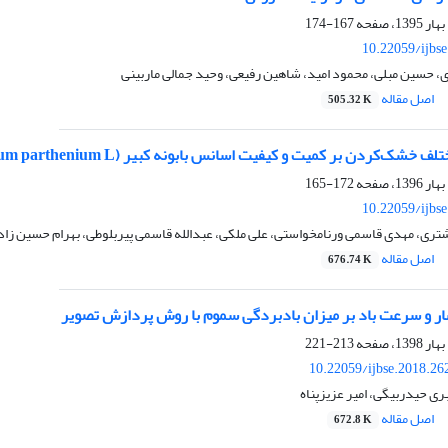
167-174
10.22059/ijbs
 حسین مبلی، محمود امید، شاهین رفیعی، وحید جمالی ماربینی
اصل مقاله
505.32 K
شک‌کردن بر کمیت و کیفیت اسانس بابونه کبیر (Tanacetum parthenium L.)
172-165
10.22059/ijbs
ری، مهدی قاسمی ورنامخواستی، علی ملکی، عبدالله قاسمی پیربلوطی، بهرام حسین زاد
اصل مقاله
676.74 K
شار و سرعت باد بر میزان بادبردگی سموم با روش پردازش تصویر
213-221
10.22059/ijbse.2018.2
ی حیدربیگی، امیر عزیزپناه
اصل مقاله
672.8 K