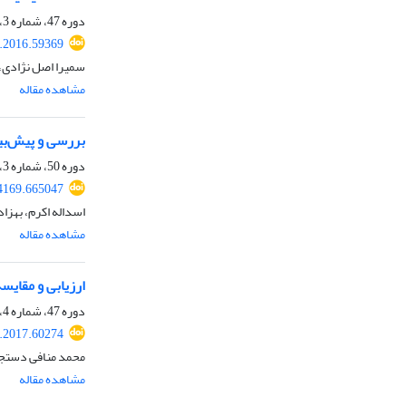
دوره 47، شماره 3، پاییز 1395، صفحه
e.2016.59369
سمیرا اصل نژادی
مشاهده مقاله
بررسی و پیش‌بین
دوره 50، شماره 3، پاییز 1398، صفحه
54169.665047
اسداله اکرم، بهزاد
مشاهده مقاله
ارزیابی و مقای
دوره 47، شماره 4، زمستان 1395، صفحه
e.2017.60274
محمد منافی دستجر
مشاهده مقاله