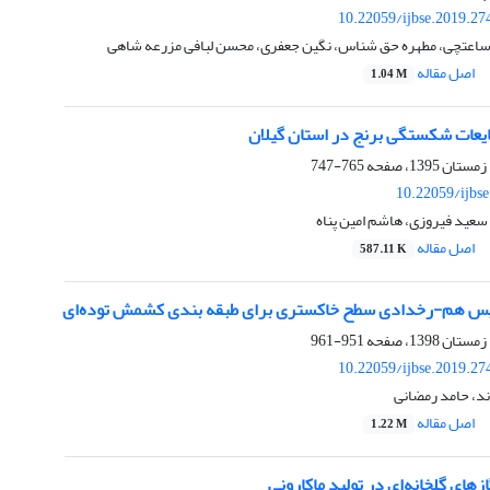
10.22059/ijbse.2019.2
 ساعتچی، مطهره حق شناس، نگین جعفری، محسن لبافی مزرعه شاهی
اصل مقاله
1.04 M
یعات شکستگی برنج در استان گیلان
765-747
10.22059/ijbs
سعید فیروزی، هاشم امین پناه
اصل مقاله
587.11 K
ریس هم-رخدادی سطح خاکستری برای طبقه بندی کشمش توده‌ای‌
951-961
10.22059/ijbse.2019.2
د، حامد رمضانی
اصل مقاله
1.22 M
زهای گلخانه‌ای در تولید ماکارونی