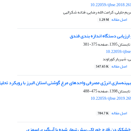
10.22059/ijbse.2018.2
ریم جلیلی، کرامت الله رضایی، فتانه شکرالهی
اصل مقاله
1.29 M
ارزیابی دستگاه اندازه بندی فندق
375-381
10.22059/ijbs
ی، شهریار کوراوند
اصل مقاله
547.65 K
 بهینه‌سازی انرژی مصرفی واحد‌های مرغ گوشتی استان البرز با رویکرد تحل
475-488
10.22059/ijbse.2019.2
اصل مقاله
784.7 K
خشک‏کردن قارچ خوراکی پیش تیمار شده با آب‌گیری اسمزی