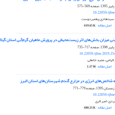
569-575
10.22059/ijbs
، سیدهادی پیغمبردوست
اصل مقاله
619.65 K
ی میزان بخش‌های اثر زیست‌محیطی در پرورش ماهیان گرم‌آبی استان گیلان 
717-735
10.22059/ijbse.2019.2
 الهامی، مجید خانعلی
اصل مقاله
1.37 M
سه شاخص‌های انرژی در مزارع گندم شهرستان‌های استان البرز
779-771
10.22059/ijbs
دی، امیر لاری
اصل مقاله
680.25 K