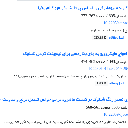
ارنده نیوماتیکی بر اساس پردازش فیلم و کالمن فیلتر
363-373
10.22059/ijbs
 زاده، زهرا عبدلله زارع
اصل مقاله
823.19 K
امواج مایکروویو به جای بخاردهی برای نیم‌پخت کردن شلتوک
463-474
10.22059/ijbse.2019.2
مطهره عبدی راد، داریوش زارع، محمدامین نعمت اللهی، ناصر صفر رضوی‌زاده
اصل مقاله
1.03 M
ری تغییر رنگ شلتوک بر کیفیت ظاهری، برخی خواص تبدیل برنج و مقاومت 
561-568
10.22059/ijbs
 محمدرضا علیزاده، فریدون پاداشت دهکایی، سید علی الهی نیا، سید اکبر خداپرست