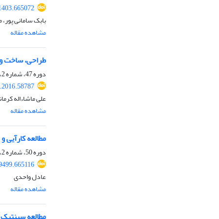
61403.665072
بابک سامانی پور، م
مشاهده مقاله
طراحی، ساخت و 
دوره 47، شماره 2، تابستان 1395، صفحه
e.2016.58787
علی ماشاءاله کرمان
مشاهده مقاله
مطالعه کارآیی و
دوره 50، شماره 2، تابستان 1398، صفحه
69499.665116
عادل واحدی
مشاهده مقاله
مطالعه سینتیک 