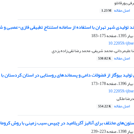
فی یورقانلو
اصل مقاله
1.23 M
د تولیدی شهر تهران با استفاده از سامانه استنتاج تطبیقی فازی-عصبی و
175-183
10.22059/ijbs
 علیمردانی، محمد شریفی، محمد رضا تقی زاده یزدی
اصل مقاله
530.02 K
ولید بیوگاز از فضولات دامی و پسماندهای روستایی در استان کردستان با استف
178-173
10.22059/ijbs
درضا ملکی
اصل مقاله
554.22 K
تون‌های مختلف برای آنالیز آکریلامید در چیپس سیب زمینی با روش کرومات
223-239