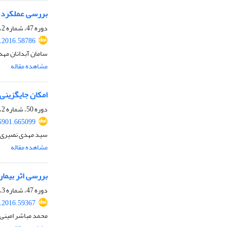
بررسی عملکرد ک
دوره 47، شماره 2، تابستان 1395، صفحه
e.2016.58786
سامان آبدانان مهدی
مشاهده مقاله
امکان جایگزینی 
دوره 50، شماره 2، تابستان 1398، صفحه
65901.665099
سید مهدی نصیری، 
مشاهده مقاله
بررسی اثر بیما
دوره 47، شماره 3، پاییز 1395، صفحه
e.2016.59367
محمد مباشر امینی،